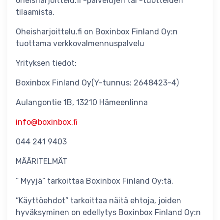
oheisharjoittelu.fi -palvelujen tai -tuotteiden
tilaamista.
Oheisharjoittelu.fi on Boxinbox Finland Oy:n
tuottama verkkovalmennuspalvelu
Yrityksen tiedot:
Boxinbox Finland Oy(Y-tunnus: 2648423-4)
Aulangontie 1B, 13210 Hämeenlinna
info@boxinbox.fi
044 241 9403
MÄÄRITELMÄT
” Myyjä” tarkoittaa Boxinbox Finland Oy:tä.
”Käyttöehdot” tarkoittaa näitä ehtoja, joiden
hyväksyminen on edellytys Boxinbox Finland Oy:n