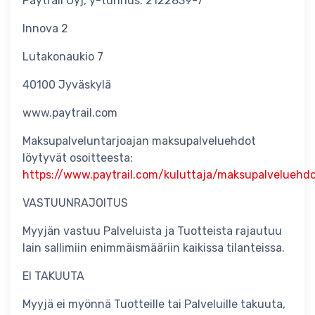
Paytrail Oyj, y-tunnus: 2122839-7
Innova 2
Lutakonaukio 7
40100 Jyväskylä
www.paytrail.com
Maksupalveluntarjoajan maksupalveluehdot
löytyvät osoitteesta:
https://www.paytrail.com/kuluttaja/maksupalveluehd
VASTUUNRAJOITUS
Myyjän vastuu Palveluista ja Tuotteista rajautuu
lain sallimiin enimmäismääriin kaikissa tilanteissa.
EI TAKUUTA
Myyjä ei myönnä Tuotteille tai Palveluille takuuta,