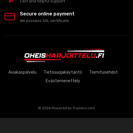
Fast and helpful support
Secure online payment
We possess SSL сertificate
Asiakaspalvelu
Tietosuojakäytäntö
Toimitusehdot
Evästemenettely
© 2026 Powered by
Trainero.com