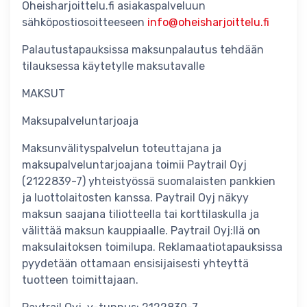
Oheisharjoittelu.fi asiakaspalveluun
sähköpostiosoitteeseen
info@oheisharjoittelu.fi
Palautustapauksissa maksunpalautus tehdään
tilauksessa käytetylle maksutavalle
MAKSUT
Maksupalveluntarjoaja
Maksunvälityspalvelun toteuttajana ja
maksupalveluntarjoajana toimii Paytrail Oyj
(2122839-7) yhteistyössä suomalaisten pankkien
ja luottolaitosten kanssa. Paytrail Oyj näkyy
maksun saajana tiliotteella tai korttilaskulla ja
välittää maksun kauppiaalle. Paytrail Oyj:llä on
maksulaitoksen toimilupa. Reklamaatiotapauksissa
pyydetään ottamaan ensisijaisesti yhteyttä
tuotteen toimittajaan.